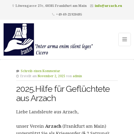
Löwengasse 27c, 60385 Frankfurt am Main
info@arzach.eu
+49-69-21920495
Schreib einen Kommentar
Erstellt am
November 2, 2025
von
admin
2025.Hilfe für Geflüchtete
aus Arzach
Liebe Landsleute aus Arzach,
unser Verein
Arzach
(Frankfurt am Main)
unterstützt Sie als Kriegsopfer (§ 2 Satzung):