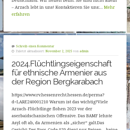
Deutschland: Wir helfen beim: Sie sind nicht allein
– Arzach lebt in uns! Kontaktieren Sie uns:…
Mehr
erfahren
Schreib einen Kommentar
Zuletzt aktualisiert:
November 2, 2025
von
admin
2024.Flüchtlingseigenschaft
für ethnische Armenier aus
der Region Bergkarabach
https://www.rv.hessenrecht.hessen.de/perma?
d=LARE240001210 Warum ist das wichtig?Viele
Arzach-Flüchtlinge flohen 2023 vor der
aserbaidschanischen Offensive. Das BAMF lehnte
Asyl oft ab, da Armenien als „sicher“ galt.Das
Gericht: Der Pass-Code 070 dient nur Reisen – keine