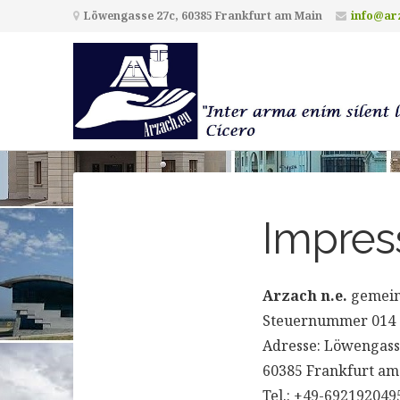
Löwengasse 27c, 60385 Frankfurt am Main
info@ar
Impre
Arzach n.e.
gemein
Steuernummer 014 2
Adresse: Löwengass
60385 Frankfurt am
Tel.: +49-692192049