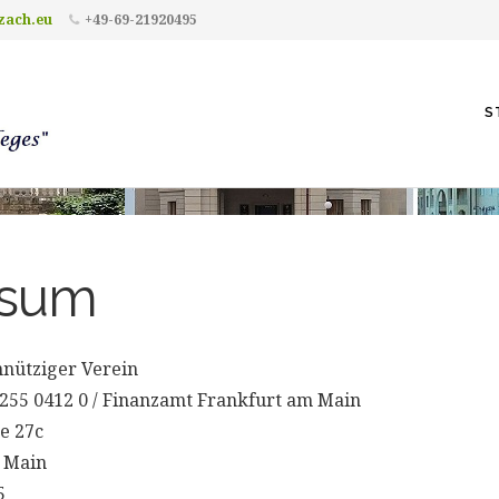
zach.eu
+49-69-21920495
S
ssum
nütziger Verein
55 0412 0 / Finanzamt Frankfurt am Main
e 27c
 Main
5