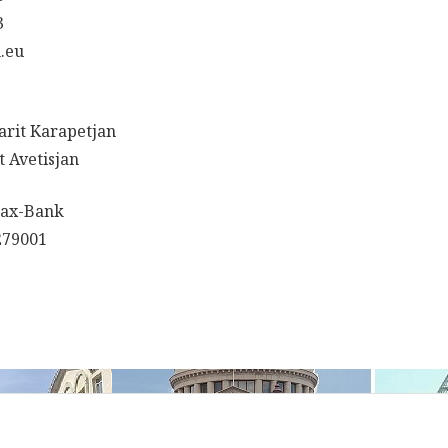
3
h.eu
arit Karapetjan
t Avetisjan
Pax-Bank
279001